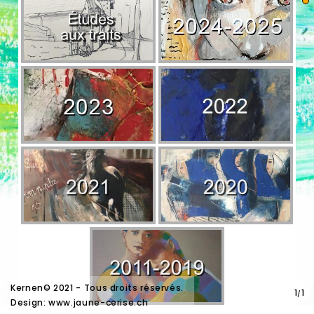
Kernen© 2021 - Tous droits réservés.
1
1
/
Design:
www.jaune-cerise.ch